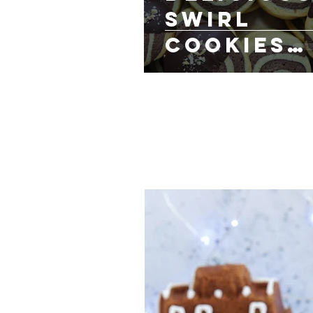
swirl
cookies
Στροβιλιστά ή
Στριφογυριστά