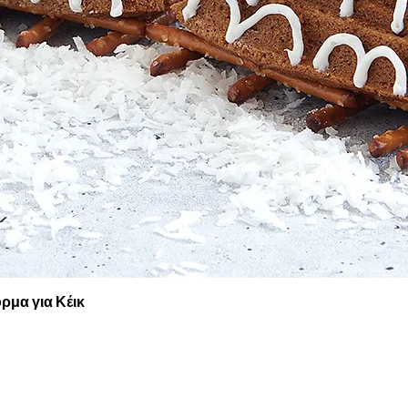
Γρήγορη προβολή
ρμα για Κέικ