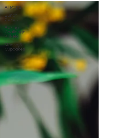
All Posts
Bundt
Cakes
Baking
Challenge
Kilikeio
Μάφινς &
Cupcakes