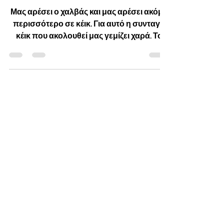
Νηστίσιμο Κέικ με Χαλβά
Μας αρέσει ο χαλβάς και μας αρέσει ακόμη
περισσότερο σε κέικ. Για αυτό η συνταγή
κέικ που ακολουθεί μας γεμίζει χαρά. Το
κέικ είναι εύκολο,
Best sellers