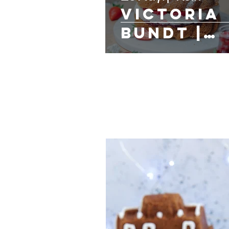
Victoria
Bundt |
Εντυπωσιακή Τού
με Φράουλες