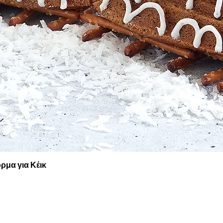
Γρήγορη προβολή
ρμα για Κέικ