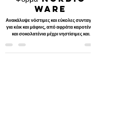
Φόρμα Nordic
Ware
Ανακάλυψε νόστιμες και εύκολες συνταγές
για κέικ και μάφινς, από αφράτα καροτένια
και σοκολατένια μέχρι νηστίσιμες και
χωρίς ζάχαρη επιλογές. Ιδέες για πρωινό,
σνακ ή γλυκό επιδόρπιο, με πρακτικές
οδηγίες και tips για τέλειο αποτέλεσμα
κάθε φορά
Best sellers