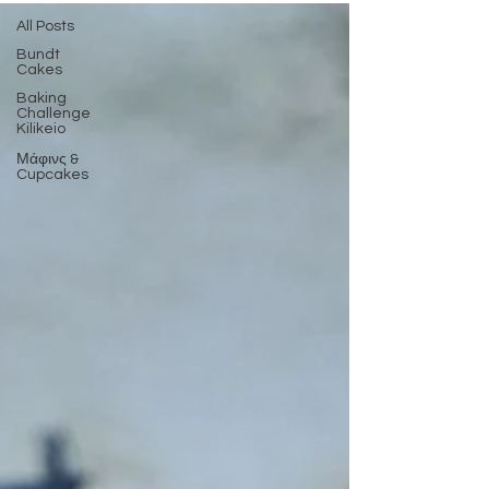
All Posts
Bundt
Cakes
Baking
Challenge
Kilikeio
Μάφινς &
Cupcakes