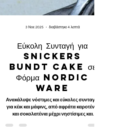
3 Νοε 2025
διαβάστηκε 4 λεπτά
Εύκολη Συνταγή για
Snickers
Bundt Cake σε
Φόρμα Nordic
Ware
Ανακάλυψε νόστιμες και εύκολες συνταγές
για κέικ και μάφινς, από αφράτα καροτένια
και σοκολατένια μέχρι νηστίσιμες και
χωρίς ζάχαρη επιλογές. Ιδέες για πρωινό,