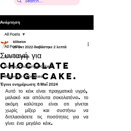
Ανάρτηση
All Posts
kilikeion
All Posts
25 Οκτ 2022
διαβάστηκε 2 λεπτά
Συνταγή για
Bundt Cakes
Chocolate
Baking Challenge Kilikeio
fudge cake.
Μάφινς & Cupcakes
Έγινε ενημέρωση:
8 Μαΐ 2024
Αυτό το κέικ είναι πραγματικά υγρό, 
μαλακό και απόλυτα σοκολατένιο. το 
ακόμη καλύτερο είναι οτι γίνεται 
χωρίς μίξερ και συστήνω να 
διπλασιάσετε τις ποσότητες για να 
γίνει ένα μεγάλο κέικ. 