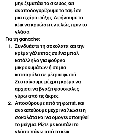
μην ζεματάει το σκεύος και 
αναποδογυρίζουμε το ταψί σε 
μια σχάρα ψύξης. Αφήνουμε το 
κέικ να κρυώσει εντελώς πριν το 
γλάσο.
Για τη ganache:
Συνδυάστε τη σοκολάτα και την 
κρέμα γάλακτος σε ένα μπολ 
κατάλληλο για φούρνο 
μικροκυμάτων ή σε μια 
κατσαρόλα σε μέτρια φωτιά. 
Ζεσταίνουμε μέχρι η κρέμα να 
αρχίσει να βγάζει φουσκάλες 
γύρω από τις άκρες.
Αποσύρουμε από τη φωτιά, και 
ανακατεύουμε μέχρι να λιώσει η 
σοκολάτα και να ομογενοποιηθεί 
το μείγμα. Ρίξτε με κουτάλι το 
γλάσο πάνω από το κέικ, 