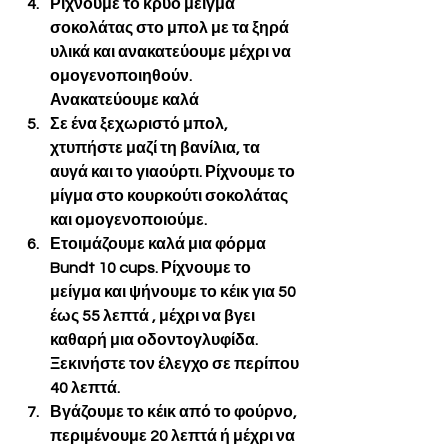
Ρίχνουμε το κρύο μείγμα 
σοκολάτας στο μπολ με τα ξηρά 
υλικά και ανακατεύουμε μέχρι να 
ομογενοποιηθούν. 
Ανακατεύουμε καλά
Σε ένα ξεχωριστό μπολ, 
χτυπήστε μαζί τη βανίλια, τα 
αυγά και το γιαούρτι. Ρίχνουμε το 
μίγμα στο κουρκούτι σοκολάτας 
και ομογενοποιούμε.
Ετοιμάζουμε καλά μια φόρμα 
Bundt 10 cups. Ρίχνουμε το 
μείγμα και ψήνουμε το κέικ για 50 
έως 55 λεπτά , μέχρι να βγει 
καθαρή μια οδοντογλυφίδα. 
Ξεκινήστε τον έλεγχο σε περίπου 
40 λεπτά.
Βγάζουμε το κέικ από το φούρνο, 
περιμένουμε 20 λεπτά ή μέχρι να 