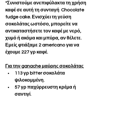
*Συνιστούμε ανεπιφύλακτα τη χρήση 
καφέ σε αυτή τη συνταγή  Chocolate 
fudge cake. Ενισχύει τη γεύση 
σοκολάτας ωστόσο, μπορείτε να 
αντικαταστήσετε τον καφέ με νερό, 
χυμό ή ακόμα και μπύρα, αν θέλετε. 
Εμείς φτιάξαμε 2 americano για να 
έχουμε 227 γρ καφέ.
Για την ganache μαύρης σοκολάτας
113 γρ bitter σοκολάτα  
ψιλοκομμένη.
57 γρ παχύρρευστη κρέμα ή 
σαντιγί.