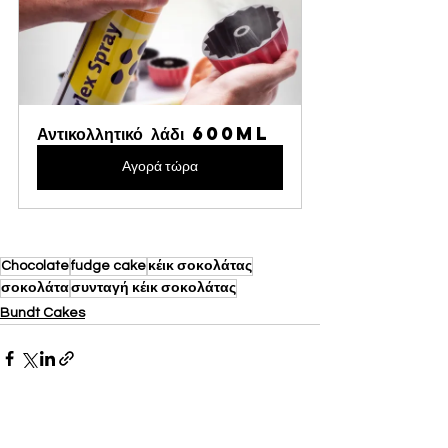
Αντικολλητικό λάδι 600ml
Αγορά τώρα
Chocolate
fudge cake
κέικ σοκολάτας
σοκολάτα
συνταγή κέικ σοκολάτας
Bundt Cakes