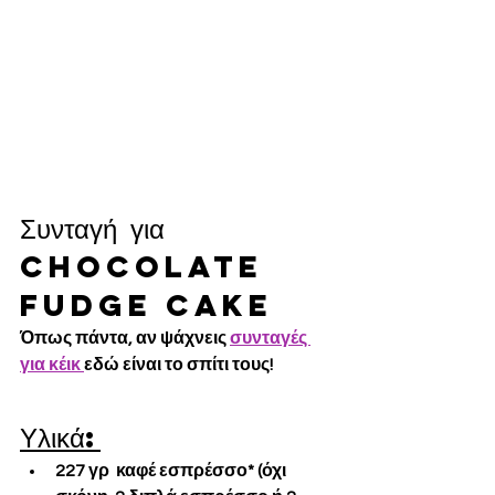
Συνταγή για 
Chocolate 
fudge cake
Όπως πάντα, αν ψάχνεις 
συνταγές 
για κέικ 
εδώ είναι το σπίτι τους!
Υλικά:
227 γρ  καφέ εσπρέσσο* (όχι 