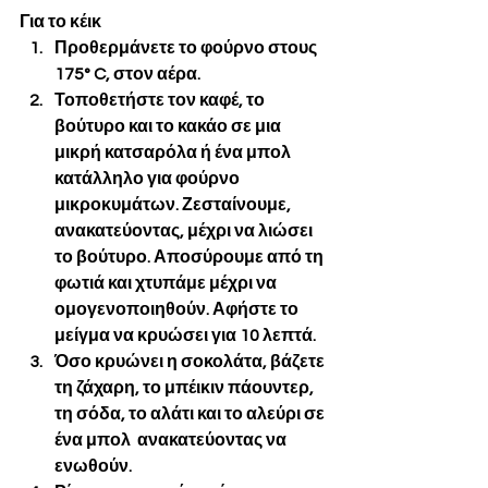
Για το κέικ
Προθερμάνετε το φούρνο στους 
175° C, στον αέρα.
Τοποθετήστε τον καφέ, το 
βούτυρο και το κακάο σε μια 
μικρή κατσαρόλα ή ένα μπολ 
κατάλληλο για φούρνο 
μικροκυμάτων. Ζεσταίνουμε, 
ανακατεύοντας, μέχρι να λιώσει 
το βούτυρο. Αποσύρουμε από τη 
φωτιά και χτυπάμε μέχρι να 
ομογενοποιηθούν. Αφήστε το 
μείγμα να κρυώσει για 10 λεπτά.
Όσο κρυώνει η σοκολάτα, βάζετε 
τη ζάχαρη, το μπέικιν πάουντερ, 
τη σόδα, το αλάτι και το αλεύρι σε 
ένα μπολ  ανακατεύοντας να 
ενωθούν.