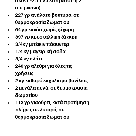
σκόνη-2 διπλά εσπρέσσο ή 2 
αμερικάνο)
227 γρ ανάλατο βούτυρο, σε 
θερμοκρασία δωματίου
64 γρ κακάο χωρίς ζάχαρη
397 γρ κρυσταλλική ζάχαρη
3/4κγ μπέικιν πάουντερ
1/4 κγ μαγειρική σόδα
3/4 κγ αλάτι
240 γρ αλεύρι για όλες τις 
χρήσεις 
2 κγ καθαρό εκχύλισμα βανίλιας
2 μεγάλα αυγά, σε θερμοκρασία 
δωματίου
113 γρ γιαούρτι, κατά προτίμηση 
πλήρες σε λιπαρά, σε 
θερμοκρασία δωματίου