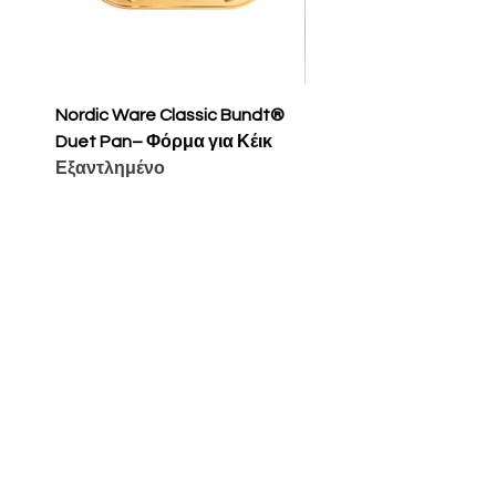
Nordic Ware Classic Bundt®
Nordic Ware Apple Sli
Duet Pan– Φόρμα για Κέικ
Cakelet Pan – Φόρμα 
Εξαντλημένο
Κέικ
Τιμή
65,00 €