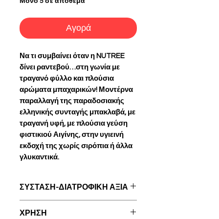
Μόνο 5 σε απόθεμα
Αγορά
Να τι συμβαίνει όταν η NUTREE
δίνει ραντεβού…στη γωνία με
τραγανό φύλλο και πλούσια
αρώματα μπαχαρικών! Μοντέρνα
παραλλαγή της παραδοσιακής
ελληνικής συνταγής μπακλαβά, με
τραγανή υφή, με πλούσια γεύση
φιστικιού Αιγίνης, στην υγιεινή
εκδοχή της χωρίς σιρόπια ή άλλα
γλυκαντικά.
ΣΥΣΤΑΣΗ-ΔΙΑΤΡΟΦΙΚΗ ΑΞΙΑ
Πάστα Βασιλικού Χουρμά,
ΧΡΗΣΗ
Φιστίκι Αιγίνης, Βούτυρο