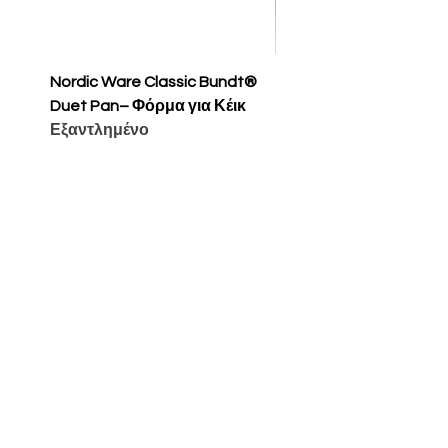
Nordic Ware Classic Bundt®
Nordic Ware Apple Sli
Duet Pan– Φόρμα για Κέικ
Cakelet Pan – Φόρμα 
Εξαντλημένο
Κέικ
Τιμή
65,00 €