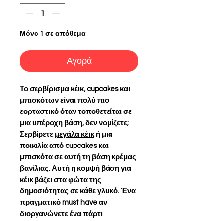
Μόνο 1 σε απόθεμα
Αγορά
Το σερβίρισμα κέικ, cupcakes και
μπισκότων είναι πολύ πιο
εορταστικό όταν τοποθετείται σε
μια υπέροχη βάση, δεν νομίζετε;
Σερβίρετε
μεγάλα κέικ
ή μια
ποικιλία από cupcakes και
μπισκότα σε αυτή τη βάση κρέμας
βανίλιας. Αυτή η κομψή βάση για
κέικ βάζει στα φώτα της
δημοσιότητας σε κάθε γλυκό. Ένα
πραγματικό must have αν
διοργανώνετε ένα πάρτι