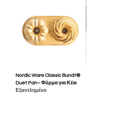
Nordic Ware Classic Bundt®
Nordic Ware Apple Sli
Duet Pan– Φόρμα για Κέικ
Cakelet Pan – Φόρμα 
Εξαντλημένο
Κέικ
Τιμή
65,00 €