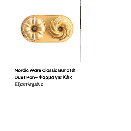
Nordic Ware Classic Bundt®
Nordic Ware Apple Sli
Duet Pan– Φόρμα για Κέικ
Cakelet Pan – Φόρμα 
Εξαντλημένο
Κέικ
Τιμή
65,00 €