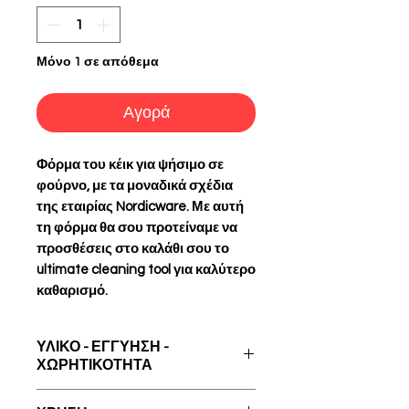
Μόνο 1 σε απόθεμα
Αγορά
Φόρμα του κέικ για ψήσιμο σε
φούρνο, με τα μοναδικά σχέδια
της εταιρίας Nordicware. Με αυτή
τη φόρμα θα σου προτείναμε να
προσθέσεις στο καλάθι σου το
ultimate cleaning tool για καλύτερο
καθαρισμό.
ΥΛΙΚΟ - ΕΓΓΥΗΣΗ -
ΧΩΡΗΤΙΚΟΤΗΤΑ
Χυτό Αλουμίνιο