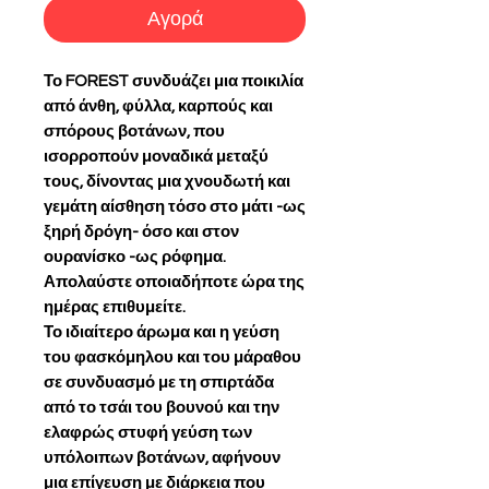
Αγορά
Το FOREST συνδυάζει μια ποικιλία
από άνθη, φύλλα, καρπούς και
σπόρους βοτάνων, που
ισορροπούν μοναδικά μεταξύ
τους, δίνοντας μια χνουδωτή και
γεμάτη αίσθηση τόσο στο μάτι -ως
ξηρή δρόγη- όσο και στον
ουρανίσκο -ως ρόφημα.
Απολαύστε οποιαδήποτε ώρα της
ημέρας επιθυμείτε.
Το ιδιαίτερο άρωμα και η γεύση
του φασκόμηλου και του μάραθου
σε συνδυασμό με τη σπιρτάδα
από το τσάι του βουνού και την
ελαφρώς στυφή γεύση των
υπόλοιπων βοτάνων, αφήνουν
μια επίγευση με διάρκεια που