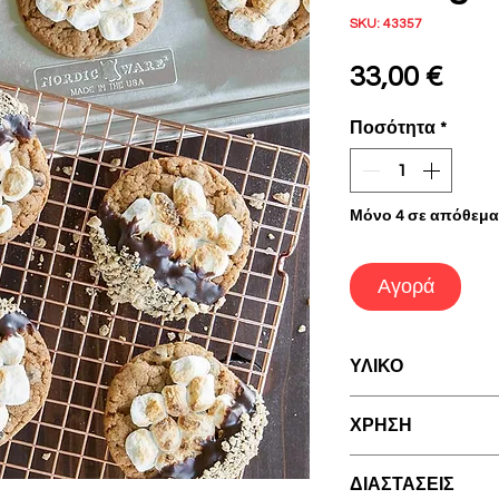
SKU: 43357
Τιμ
33,00 €
Ποσότητα
*
Μόνο 4 σε απόθεμα
Αγορά
ΥΛΙΚΟ
Ατσάλινο σύρμα 
ΧΡΗΣΗ
1. Πριν την πρώτ
ΔΙΑΣΤΑΣΕΙΣ
συνεχόμενες χρήσ