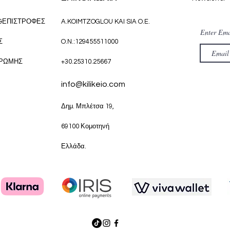
&ΕΠΙΣΤΡΟΦΕΣ
A.KOIMTZOGLOU KAI SIA O.E.
Enter Ema
Σ
O.N.:129455511000
ΗΡΩΜΗΣ
+30.25310.25667
info@kilikeio.com
Δημ. Μπλέτσα 19,
69100 Κομοτηνή
Ελλάδα.