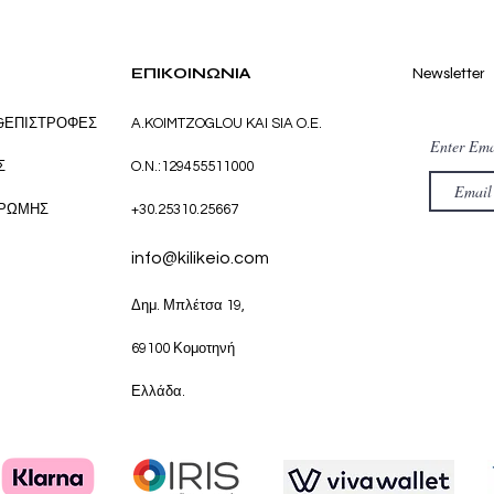
ΕΠΙΚΟΙΝΩΝΙΑ
Newsletter
&ΕΠΙΣΤΡΟΦΕΣ
A.KOIMTZOGLOU KAI SIA O.E.
Enter Ema
Σ
O.N.:129455511000
ΗΡΩΜΗΣ
+30.25310.25667
info@kilikeio.com
Δημ. Μπλέτσα 19,
69100 Κομοτηνή
Ελλάδα.