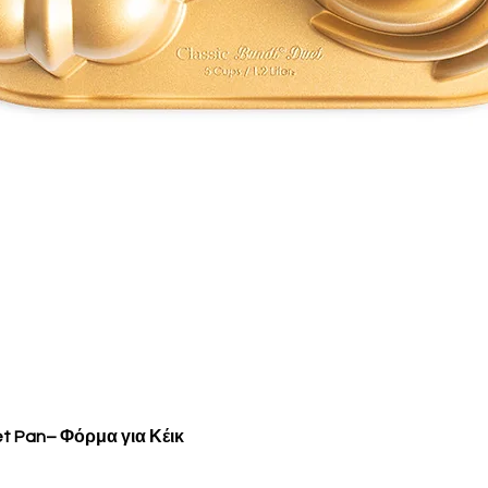
Γρήγορη προβολή
et Pan– Φόρμα για Κέικ