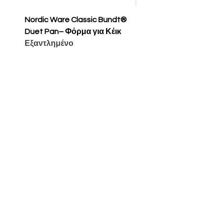
Nordic Ware Classic Bundt®
Nordic Ware Apple Sli
Duet Pan– Φόρμα για Κέικ
Cakelet Pan – Φόρμα 
Εξαντλημένο
Κέικ
Τιμή
65,00 €