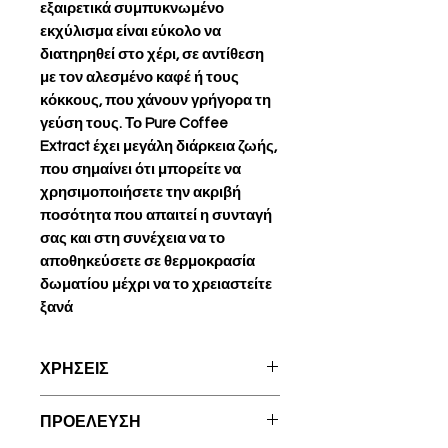
εξαιρετικά συμπυκνωμένο
εκχύλισμα είναι εύκολο να
διατηρηθεί στο χέρι, σε αντίθεση
με τον αλεσμένο καφέ ή τους
κόκκους, που χάνουν γρήγορα τη
γεύση τους. Το Pure Coffee
Extract έχει μεγάλη διάρκεια ζωής,
που σημαίνει ότι μπορείτε να
χρησιμοποιήσετε την ακριβή
ποσότητα που απαιτεί η συνταγή
σας και στη συνέχεια να το
αποθηκεύσετε σε θερμοκρασία
δωματίου μέχρι να το χρειαστείτε
ξανά
ΧΡΗΣΕΙΣ
Γλυκές ιδέες
: μπισκότα,
ΠΡΟΕΛΕΥΣΗ
καραμέλες, μπράουνις