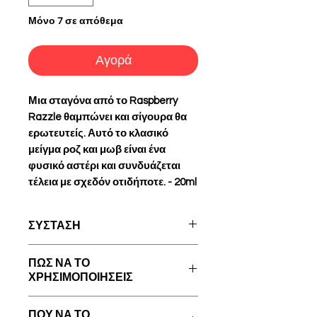
Μόνο 7 σε απόθεμα
Αγορά
Μια σταγόνα από το Raspberry
Razzle θαμπώνει και σίγουρα θα
ερωτευτείς. Αυτό το κλασικό
μείγμα ροζ και μωβ είναι ένα
φυσικό αστέρι και συνδυάζεται
τέλεια με σχεδόν οτιδήποτε. - 20ml
ΣΥΣΤΑΣΗ
Ingredients:
Glycerol (E422),
ΠΩΣ ΝΑ ΤΟ
Canola Oil, Colours (E171, E129*)
ΧΡΗΣΙΜΟΠΟΙΗΣΕΙΣ
and Emulsifiers (E322, E433)
Vegan
Πριν ξεκινήσετε,
ΠΟΥ ΝΑ ΤΟ