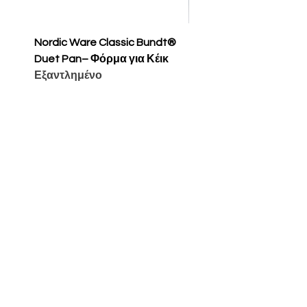
Nordic Ware Classic Bundt®
Nordic Ware Apple Sli
Duet Pan– Φόρμα για Κέικ
Cakelet Pan – Φόρμα 
Εξαντλημένο
Κέικ
Τιμή
65,00 €