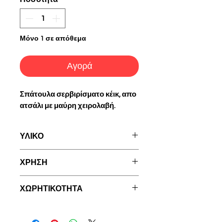
Μόνο 1 σε απόθεμα
Αγορά
Σπάτουλα σερβιρίσματο κέικ, απο
ατσάλι με μαύρη χειρολαβή.
ΥΛΙΚΟ
Κεραμική
ΧΡΗΣΗ
Πριν την αρχική χρήση
ΧΩΡΗΤΙΚΟΤΗΤΑ
χρειάζεται πλύσιμο
Μπαίνει στο πλυντήριο
Διάσταση 28x7 εκ.