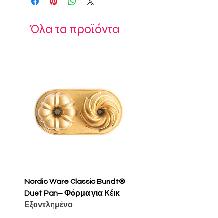
Όλα τα προϊόντα
Nordic Ware Classic Bundt®
Nordic Ware Apple Sli
Duet Pan– Φόρμα για Κέικ
Cakelet Pan – Φόρμα 
Εξαντλημένο
Κέικ