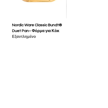
Nordic Ware Classic Bundt®
Nordic Ware Apple Sli
Duet Pan– Φόρμα για Κέικ
Cakelet Pan – Φόρμα 
Εξαντλημένο
Κέικ
Τιμή
65,00 €