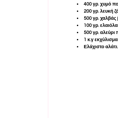
400 γρ. χυμό πο
200 γρ. λευκή ζ
500 γρ. χαλβάς 
100 γρ. ελαιόλα
500 γρ. αλεύρι
1 κ.γ εκχύλισμα
Ελάχιστο αλάτι.