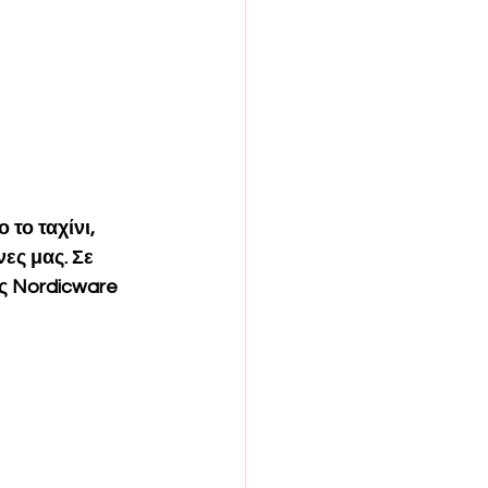
το ταχίνι, 
ες μας. Σε 
ς 
Nordicware 