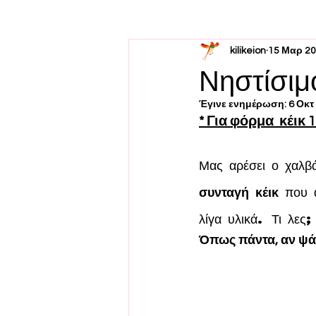
kilikeion
15 Μαρ 2
Νηστίσιμ
Έγινε ενημέρωση:
6 Οκτ
* Για φόρμα  κέικ 
Μας αρέσει ο χαλβά
συνταγή κέικ
 που α
λίγα υλικά. Τι λες;
Όπως πάντα, αν ψά