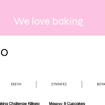
We love baking
ΣΚΕΥΗ
ΣΥΝΤΑΓΕΣ
ΒΟΤ
king Challenge Kilikeio
Μάφινς & Cupcakes