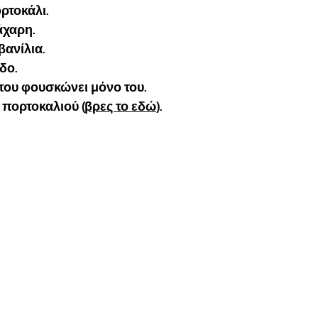
ρτοκάλι.
άχαρη.
βανίλια.
δο.
 που φουσκώνει μόνο του.
 πορτοκαλιού (
βρες το εδώ
).