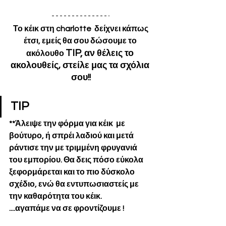
 Το κέικ στη charlotte  δείχνει κάπως 
έτσι, εμείς θα σου δώσουμε το 
TIP, 
αν θέλεις το 
ακόλουθο 
ακολουθείς, στείλε μας τα σχόλια 
σου!!
TIP
**Άλειψε την φόρμα για κέικ  με 
βούτυρο, ή σπρέι λαδιού και μετά 
ράντισε την με τριμμένη φρυγανιά 
του εμπορίου. Θα δεις πόσο εύκολα 
ξεφορμάρεται και το πιο δύσκολο 
σχέδιο, ενώ θα εντυπωσιαστείς με 
την καθαρότητα του κέικ.
....αγαπάμε να σε φροντίζουμε !