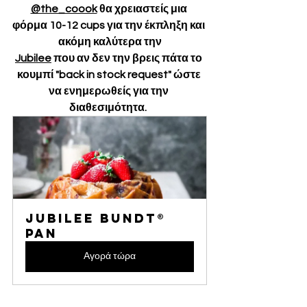
@the_coook
 θα χρειαστείς μια 
φόρμα 10-12 cups για την έκπληξη και 
ακόμη καλύτερα την
Jubilee
 που αν δεν την βρεις πάτα το 
κουμπί "back in stock request" ώστε 
να ενημερωθείς για την 
διαθεσιμότητα.  
Jubilee Bundt® 
Pan
Αγορά τώρα