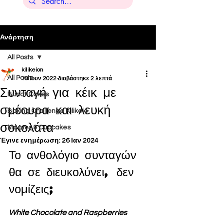
Ανάρτηση
All Posts
kilikeion
All Posts
10 Ιουν 2022
διαβάστηκε 2 λεπτά
Συνταγή για κέικ με
Bundt Cakes
σμέουρα και λευκή
Baking Challenge Kilikeio
σοκολάτα
Μάφινς & Cupcakes
Έγινε ενημέρωση:
26 Ιαν 2024
Το ανθολόγιο συνταγών 
θα σε διευκολύνει, δεν 
νομίζεις;
White Chocolate and Raspberries 