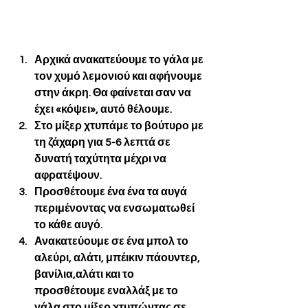
για κέικ με σμέουρα και 
λευκή σοκολάτα
Αρχικά ανακατεύουμε το γάλα με 
τον χυμό λεμονιού και αφήνουμε 
στην άκρη. Θα φαίνεται σαν να 
έχει «κόψει», αυτό θέλουμε. 
Στο μίξερ χτυπάμε το βούτυρο με 
τη ζάχαρη για 5-6 λεπτά σε 
δυνατή ταχύτητα μέχρι να 
αφρατέψουν. 
Προσθέτουμε ένα ένα τα αυγά 
περιμένοντας να ενσωματωθεί 
το κάθε αυγό. 
Ανακατεύουμε σε ένα μπολ το 
αλεύρι, αλάτι, μπέικιν πάουντερ, 
βανίλια,αλάτι και το 
προσθέτουμε εναλλάξ με το 
γάλα στο μίξερ χτυπώντας σε 