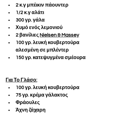
2 κ.γ μπέικιν πάουντερ
1/2 κ.γ αλάτι
300 γρ. γάλα
Χυμό ενός λεμονιού
2 βανίλιες 
Nielsen & Massey
100 γρ. λευκή κουβερτούρα 
αλεσμένη σε μπλέντερ
150 γρ. κατεψυγμένα σμέουρα
Για Το 
Γλάσο:
100 γρ. λευκή κουβερτούρα
75 γρ. κρέμα γάλακτος
Φράουλες
Άχνη ζάχαρη